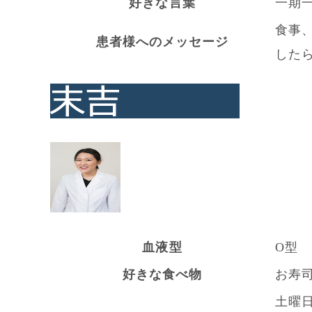
好きな言葉
一期
食事
患者様へのメッセージ
した
血液型
O型
好きな食べ物
お寿
土曜