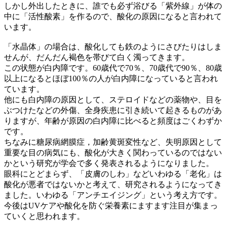
しかし外出したときに、誰でも必ず浴びる「紫外線」が体の
中に「活性酸素」を作るので、酸化の原因になると言われて
います。
「水晶体」の場合は、酸化しても鉄のようにさびたりはしま
せんが、だんだん褐色を帯びて白く濁ってきます。
この状態が白内障です。60歳代で70％、70歳代で90％、80歳
以上になるとほぼ100％の人が白内障になっていると言われ
ています。
他にも白内障の原因として、ステロイドなどの薬物や、目を
ぶつけたなどの外傷、全身疾患に引き続いて起きるものがあ
りますが、年齢が原因の白内障に比べると頻度はごくわずか
です。
ちなみに糖尿病網膜症，加齢黄斑変性など、失明原因として
重要な目の病気にも、酸化が大きく関わっているのではない
かという研究が学会で多く発表されるようになりました。
眼科にとどまらず、「皮膚のしわ」などいわゆる「老化」は
酸化が悪者ではないかと考えて、研究されるようになってき
ました。いわゆる「アンチエイジング」という考え方です。
今後はUVケアや酸化を防ぐ栄養素にますます注目が集まっ
ていくと思われます。