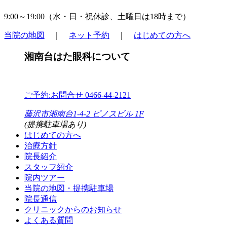
9:00～19:00（
水・日・祝休診
、土曜日は18時まで）
当院の地図
｜
ネット予約
｜
はじめての方へ
湘南台はた眼科について
ご予約:お問合せ
0466-44-2121
藤沢市湘南台1-4-2 ピノスビル 1F
(提携駐車場あり)
はじめての方へ
治療方針
院長紹介
スタッフ紹介
院内ツアー
当院の地図・提携駐車場
院長通信
クリニックからのお知らせ
よくある質問