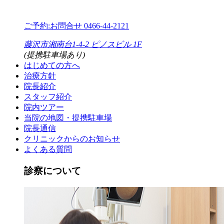
ご予約:お問合せ
0466-44-2121
藤沢市湘南台1-4-2 ピノスビル 1F
(提携駐車場あり)
はじめての方へ
治療方針
院長紹介
スタッフ紹介
院内ツアー
当院の地図・提携駐車場
院長通信
クリニックからのお知らせ
よくある質問
診察について