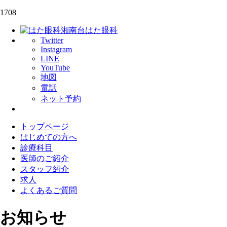
1708
湘南台はた眼科
Twitter
Instagram
LINE
YouTube
地図
電話
ネット予約
トップページ
はじめての方へ
診療科目
医師のご紹介
スタッフ紹介
求人
よくあるご質問
お知らせ